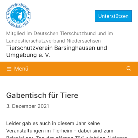
Zum
Inhalt
Unterstützen
springen
Mitglied im Deutschen Tierschutzbund und im
Landestierschutzverband Niedersachsen
Tierschutzverein Barsinghausen und
Umgebung e. V.
Menü
Gabentisch für Tiere
3. Dezember 2021
Leider gab es auch in diesem Jahr keine
Veranstaltungen im Tierheim – dabei sind zum
Beispiel der „Tag der offenen Tür“ wichtige Aktionen,