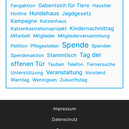
Gabentsich für Tiere
Fangaktion
Haustier
Hundehaus
Jagdgesetz
Hotline
Kampagne
Katzenhaus
Kindernachmittag
Katzenkastrationsprojekt
Mitarbeit
Mitglieder
Mitgliederversammlung
Spende
Petition
Pflegestellen
Spenden
Tag der
Stammtisch
Spendenaktion
offenen Tür
Tauben
Telefon
Tierversuche
Veranstaltung
Unterstützung
Vorstand
Warntag
Wennigsen
Zukunftstag
Impressum
Datenschutz