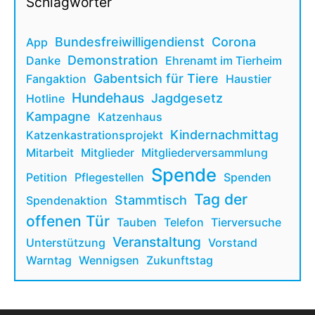
Schlagwörter
Bundesfreiwilligendienst
Corona
App
Demonstration
Danke
Ehrenamt im Tierheim
Gabentsich für Tiere
Fangaktion
Haustier
Hundehaus
Jagdgesetz
Hotline
Kampagne
Katzenhaus
Kindernachmittag
Katzenkastrationsprojekt
Mitarbeit
Mitglieder
Mitgliederversammlung
Spende
Petition
Pflegestellen
Spenden
Tag der
Stammtisch
Spendenaktion
offenen Tür
Tauben
Telefon
Tierversuche
Veranstaltung
Unterstützung
Vorstand
Warntag
Wennigsen
Zukunftstag