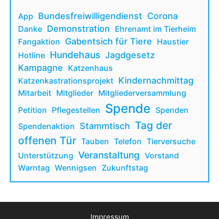
Bundesfreiwilligendienst
Corona
App
Demonstration
Danke
Ehrenamt im Tierheim
Gabentsich für Tiere
Fangaktion
Haustier
Hundehaus
Jagdgesetz
Hotline
Kampagne
Katzenhaus
Kindernachmittag
Katzenkastrationsprojekt
Mitarbeit
Mitglieder
Mitgliederversammlung
Spende
Petition
Pflegestellen
Spenden
Tag der
Stammtisch
Spendenaktion
offenen Tür
Tauben
Telefon
Tierversuche
Veranstaltung
Unterstützung
Vorstand
Warntag
Wennigsen
Zukunftstag
Impressum