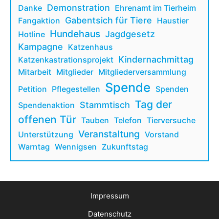
Demonstration
Danke
Ehrenamt im Tierheim
Gabentsich für Tiere
Fangaktion
Haustier
Hundehaus
Jagdgesetz
Hotline
Kampagne
Katzenhaus
Kindernachmittag
Katzenkastrationsprojekt
Mitarbeit
Mitglieder
Mitgliederversammlung
Spende
Petition
Pflegestellen
Spenden
Tag der
Stammtisch
Spendenaktion
offenen Tür
Tauben
Telefon
Tierversuche
Veranstaltung
Unterstützung
Vorstand
Warntag
Wennigsen
Zukunftstag
Impressum
Datenschutz