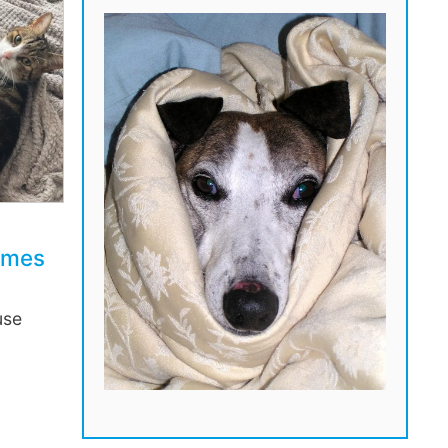
lmes
use