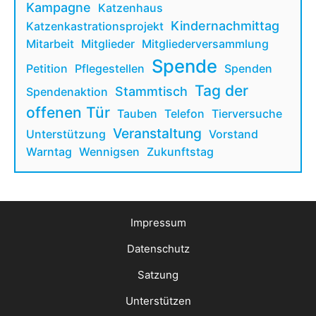
Kampagne
Katzenhaus
Kindernachmittag
Katzenkastrationsprojekt
Mitarbeit
Mitglieder
Mitgliederversammlung
Spende
Petition
Pflegestellen
Spenden
Tag der
Stammtisch
Spendenaktion
offenen Tür
Tauben
Telefon
Tierversuche
Veranstaltung
Unterstützung
Vorstand
Warntag
Wennigsen
Zukunftstag
Impressum
Datenschutz
Satzung
Unterstützen