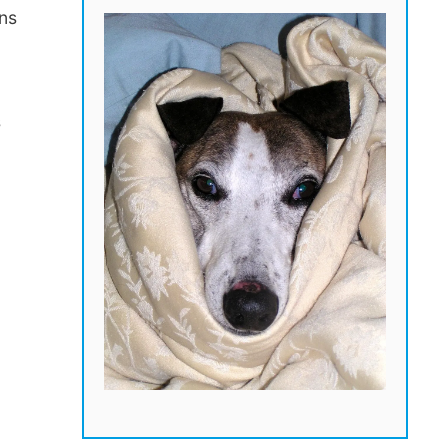
ens
s